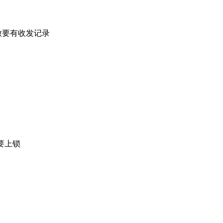
发放要有收发记录
且要上锁