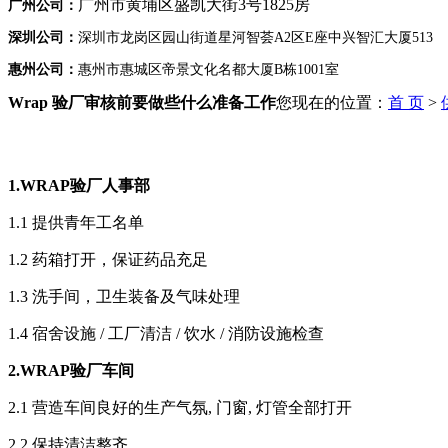
广州市黄埔区盛凯大街3号1825房
广州公司：
深圳公司：
深圳市龙岗区园山街道星河智荟A2区E座中兴智汇大厦513
惠州公司：
惠州市惠城区帝景文化名都大厦B栋1001室
Wrap 验厂审核前要做些什么准备工作
您现在的位置：
首 页
>
1.WRAP
验厂人事部
1.1 提供青年工名单
1.2 药箱打开，保证药品充足
1.3 洗手间，卫生装备及气味处理
1.4 宿舍设施 / 工厂清洁 / 饮水 / 消防设施检查
2.WRAP
验厂车间
2.1 营造车间良好的生产气氛, 门窗, 灯管全部打开
2.2 保持清洁整齐