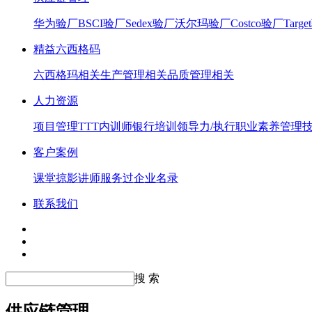
华为验厂
BSCI验厂
Sedex验厂
沃尔玛验厂
Costco验厂
Targ
精益六西格码
六西格玛相关
生产管理相关
品质管理相关
人力资源
项目管理
TTT内训师
银行培训
领导力/执行
职业素养
管理
客户案例
课堂掠影
讲师服务过企业名录
联系我们
搜 索
供应链管理