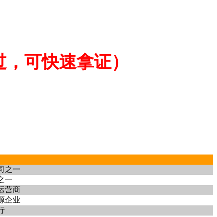
%通过，可快速拿证）
司之一
之一
运营商
源企业
行