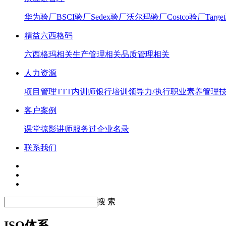
华为验厂
BSCI验厂
Sedex验厂
沃尔玛验厂
Costco验厂
Targ
精益六西格码
六西格玛相关
生产管理相关
品质管理相关
人力资源
项目管理
TTT内训师
银行培训
领导力/执行
职业素养
管理
客户案例
课堂掠影
讲师服务过企业名录
联系我们
搜 索
ISO体系