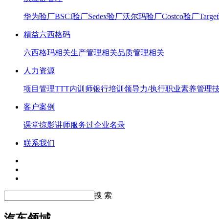
华为验厂
BSCI验厂
Sedex验厂
沃尔玛验厂
Costco验厂
Targ
精益六西格码
六西格玛相关
生产管理相关
品质管理相关
人力资源
项目管理
TTT内训师
银行培训
领导力/执行
职业素养
管理
客户案例
课堂掠影
讲师服务过企业名录
联系我们
搜 索
汽车领域