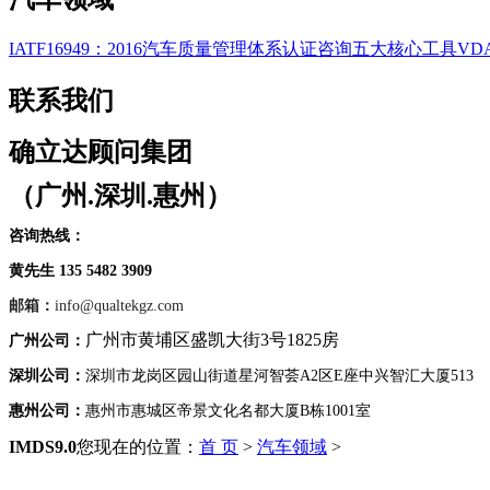
IATF16949：2016汽车质量管理体系认证咨询
五大核心工具
VD
联系我们
确立达顾问集团
（广州.深圳.惠州）
咨询热线：
黄先生 135 5482 3909
邮箱：
info@qualtekgz.com
广州市黄埔区盛凯大街3号1825房
广州公司：
深圳公司：
深圳市龙岗区园山街道星河智荟A2区E座中兴智汇大厦513
惠州公司：
惠州市惠城区帝景文化名都大厦B栋1001室
IMDS9.0
您现在的位置：
首 页
>
汽车领域
>