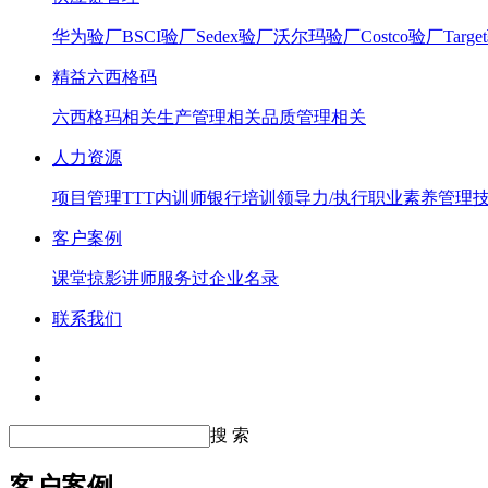
华为验厂
BSCI验厂
Sedex验厂
沃尔玛验厂
Costco验厂
Targ
精益六西格码
六西格玛相关
生产管理相关
品质管理相关
人力资源
项目管理
TTT内训师
银行培训
领导力/执行
职业素养
管理
客户案例
课堂掠影
讲师服务过企业名录
联系我们
搜 索
客户案例