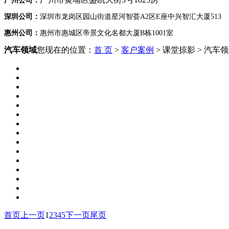
广州公司：
深圳公司：
深圳市龙岗区园山街道星河智荟A2区E座中兴智汇大厦513
惠州公司：
惠州市惠城区帝景文化名都大厦B栋1001室
汽车领域
您现在的位置：
首 页
>
客户案例
> 课堂掠影 > 汽车
首页
上一页
1
2
3
4
5
下一页
尾页